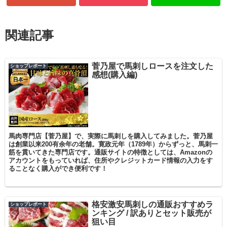
関連記事
菅乃屋で馬刺しロースを注文した
ショップレポート
感想(購入編)
馬肉専門店【菅乃屋】で、実際に馬刺しを購入してみました。菅乃屋
は創業以来200有余年の老舗。寛政元年（1789年）からずっと、馬刺一
筋を貫いてきた専門店です。通販サイトの特徴としては、Amazonの
アカウントをもっていれば、住所やクレジットカード情報の入力をす
ることなく購入ができ便利です！
格安激安馬刺しの通販おすすめラ
ショップレポート
ンキング / 訳ありとセット販売が
狙い目