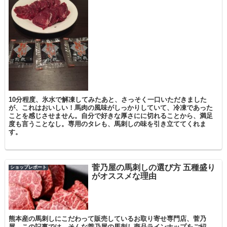
10分程度、氷水で解凍してみたあと、さっそく一口いただきました
が、これはおいしい！馬肉の風味がしっかりしていて、冷凍であった
ことを感じさせません。自分で好きな厚さにに切れることから、満足
度も言うことなし。専用のタレも、馬刺しの味を引き立ててくれま
す。
菅乃屋の馬刺しの選び方 五種盛り
ショップレポート
がオススメな理由
熊本産の馬刺しにこだわって販売しているお取り寄せ専門店、菅乃
屋。この記事では、そんな菅乃屋の馬刺し商品ラインナップをご紹