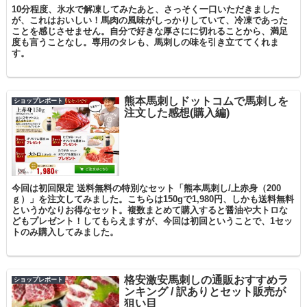
10分程度、氷水で解凍してみたあと、さっそく一口いただきました
が、これはおいしい！馬肉の風味がしっかりしていて、冷凍であった
ことを感じさせません。自分で好きな厚さにに切れることから、満足
度も言うことなし。専用のタレも、馬刺しの味を引き立ててくれま
す。
熊本馬刺しドットコムで馬刺しを
ショップレポート
注文した感想(購入編)
今回は初回限定 送料無料の特別なセット「熊本馬刺し/上赤身（200
ｇ）」を注文してみました。こちらは150gで1,980円、しかも送料無料
というかなりお得なセット。複数まとめて購入すると醤油や大トロな
どもプレゼント！してもらえますが、今回は初回ということで、1セッ
トのみ購入してみました。
格安激安馬刺しの通販おすすめラ
ショップレポート
ンキング / 訳ありとセット販売が
狙い目