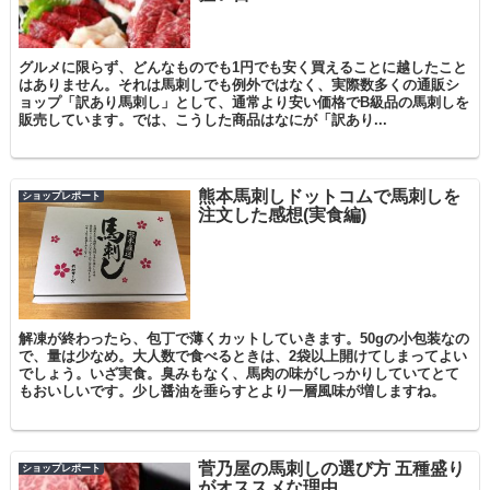
グルメに限らず、どんなものでも1円でも安く買えることに越したこと
はありません。それは馬刺しでも例外ではなく、実際数多くの通販シ
ョップ「訳あり馬刺し」として、通常より安い価格でB級品の馬刺しを
販売しています。では、こうした商品はなにが「訳あり...
熊本馬刺しドットコムで馬刺しを
ショップレポート
注文した感想(実食編)
解凍が終わったら、包丁で薄くカットしていきます。50gの小包装なの
で、量は少なめ。大人数で食べるときは、2袋以上開けてしまってよい
でしょう。いざ実食。臭みもなく、馬肉の味がしっかりしていてとて
もおいしいです。少し醤油を垂らすとより一層風味が増しますね。
菅乃屋の馬刺しの選び方 五種盛り
ショップレポート
がオススメな理由