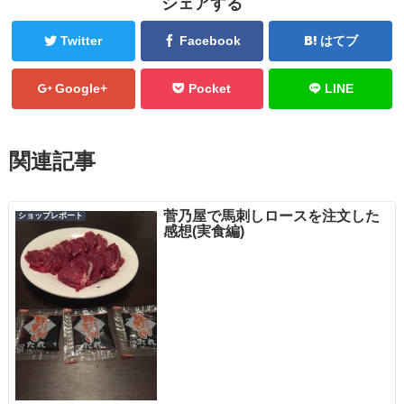
シェアする
Twitter
Facebook
はてブ
Google+
Pocket
LINE
関連記事
菅乃屋で馬刺しロースを注文した
ショップレポート
感想(実食編)